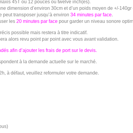
maxis 45T ou 12 pouces ou twelve inch(es).
a une dimension d’environ 30cm et d’un poids moyen de +/-140gr 
re peut transposer jusqu’à environ
34 minutes par face
.
sser les
20 minutes par face
pour garder un niveau sonore optim
cis possible mais restera à titre indicatif.
ra alors revu point par point avec vous avant validation.
és afin d’ajouter les frais de port sur le devis.
spondent à la demande actuelle sur le marché.
2h, à défaut, veuillez reformuler votre demande.
ous)