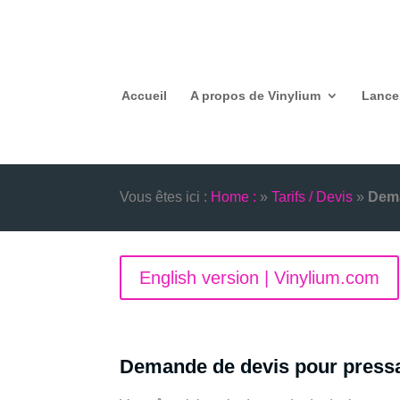
Accueil
A propos de Vinylium
Lance
Vous êtes ici :
Home :
»
Tarifs / Devis
»
Dema
English version | Vinylium.com
Demande de devis pour pressa