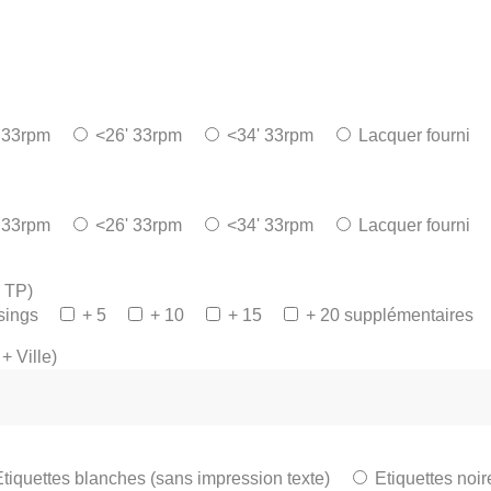
 33rpm
<26' 33rpm
<34' 33rpm
Lacquer fourni
 33rpm
<26' 33rpm
<34' 33rpm
Lacquer fourni
 TP)
sings
+ 5
+ 10
+ 15
+ 20 supplémentaires
+ Ville)
Etiquettes blanches (sans impression texte)
Etiquettes noir