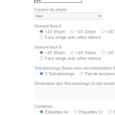
Couleur du vinyle
Gravure face A
<10' 45rpm
<14' 33rpm
<20'
Face vierge avec sillon silence
Gravure face B
<10' 45rpm
<14' 33rpm
<20'
Face vierge avec sillon silence
Test pressings (Nous vous recommandons 5
5 Test pressings
Pas de test pres
Destination des Test pressings (Code postal 
Centreurs
Etiquettes 4c
Etiquettes 1c