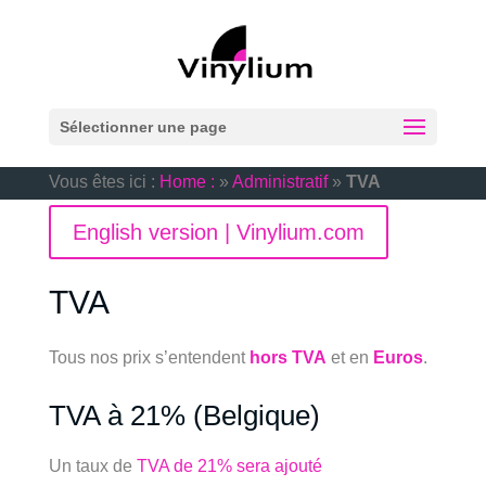
Sélectionner une page
Vous êtes ici :
Home :
»
Administratif
»
TVA
English version | Vinylium.com
TVA
Tous nos prix s’entendent
hors TVA
et en
Euros
.
TVA à 21% (Belgique)
Un taux de
TVA de 21% sera ajouté