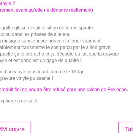
inyle ?
rement avant qu’elle ne démarre réellement)
uille glisse et suit le sillon de forme spirale.
x ou dans les phases de silence,
 la musique sans encore pouvoir la jouer vraiment
faiblement transmettre le son perçu par le sillon gravé
appelle çà le pre-echo et ça découle du fait que la gravure
yle et est donc est un gage de qualité !
ion d’un vinyle plus lourd comme le 180gr
 gravure vinyle puissante !
roduit fini ne pourra être refusé pour une raison de Pre-echo.
xplique à ce sujet
MM cuivre
Ta