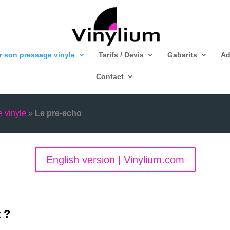
r son pressage vinyle
Tarifs / Devis
Gabarits
Ad
Contact
 vinyle
»
Le pre-echo
English version | Vinylium.com
 ?